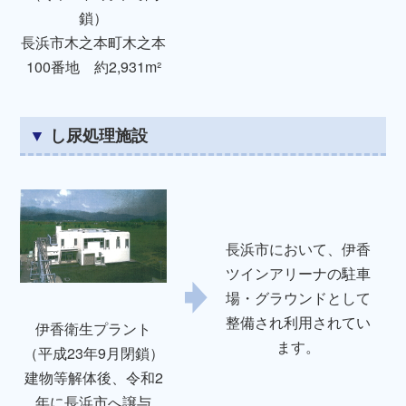
鎖）
長浜市木之本町木之本
100番地 約2,931m²
し尿処理施設
長浜市において、伊香
ツインアリーナの駐車
場・グラウンドとして
整備され利用されてい
伊香衛生プラント
ます。
（平成23年9月閉鎖）
建物等解体後、令和2
年に長浜市へ譲与