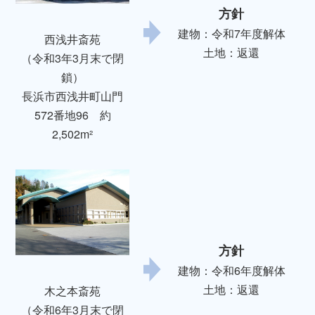
方針
建物：令和7年度解体
西浅井斎苑
土地：返還
（令和3年3月末で閉
鎖）
長浜市西浅井町山門
572番地96 約
2,502m²
方針
建物：令和6年度解体
土地：返還
木之本斎苑
（令和6年3月末で閉