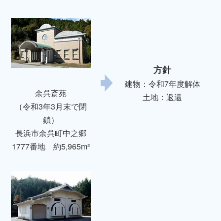
方針
建物：令和7年度解体
余呉斎苑
土地：返還
（令和3年3月末で閉
鎖）
長浜市余呉町中之郷
1777番地 約5,965m²