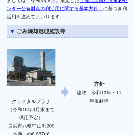
ましては、令和3年8月に策定した
「湖北広域行政事務セ
ンター公有財産の利活用に関する基本方針」
に基づき利
活用を進めてまいります。
ごみ焼却処理施設等
方針
建物：令和10年・11
年度解体
クリスタルプラザ
（令和10年3月末まで
供用予定）
長浜市八幡中山町200
番地 約8,687m²