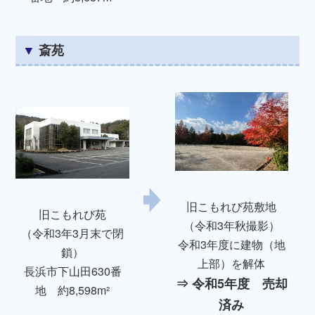
斎苑
旧こもれび苑敷地
旧こもれび苑
（令和3年秋撮影）
（令和3年3月末で閉
令和3年度に建物（地
鎖）
上部）を解体
長浜市下山田630番
⇒ 令和5年度 売却
地 約8,598m²
済み