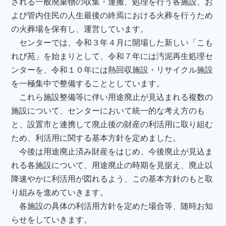
される一般廃棄物の収集・運搬、処理を行う各施設、お
よび管内住民の人生最後の終焉における火葬を行うため
の火葬場を保有し、運営しています。
センターでは、令和３年４月に開場した新しい「こも
れび苑」を始まりとして、令和７年には汚泥再生処理セ
ンターを、令和１０年には熱回収施設・リサイクル施設
を一極集中で整備することとしています。
これら施設整備等に伴い用途廃止が見込まれる複数の
施設について、センターにおいて統一的な考え方のも
と、設置市と連携して廃止後の財産の利活用に取り組む
ため、利活用に関する基本方針を定めました。
今後は用途廃止済み財産をはじめ、今後廃止が見込ま
れる各施設について、用途廃止の時期を見据え、廃止以
降速やかに利活用が図れるよう、この基本方針のもと取
り組みを進めていきます。
各施設の具体の利活用方針を定めた場合等、随時お知
らせをしていきます。