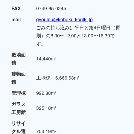
FAX
0749-65-0245
mail
gyoumu@kohoku-kouiki.jp
ごみの持ち込みは平日と第4日曜日（原
則）の8:30〜12:00と13:00〜16:30で
す。
敷地面
14,440m²
積
建物面
工場棟 6,666.63m²
積
管理棟
992.88m²
ガラス
325.18m²
工房館
リサイ
クル選
703.19m²