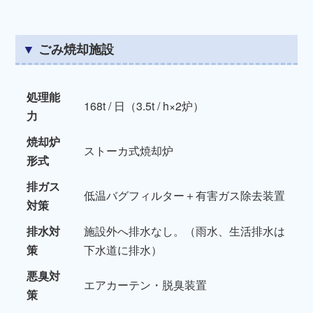
ごみ焼却施設
処理能
168t / 日（3.5t / h×2炉）
力
焼却炉
ストーカ式焼却炉
形式
排ガス
低温バグフィルター＋有害ガス除去装置
対策
排水対
施設外へ排水なし。（雨水、生活排水は
策
下水道に排水）
悪臭対
エアカーテン・脱臭装置
策