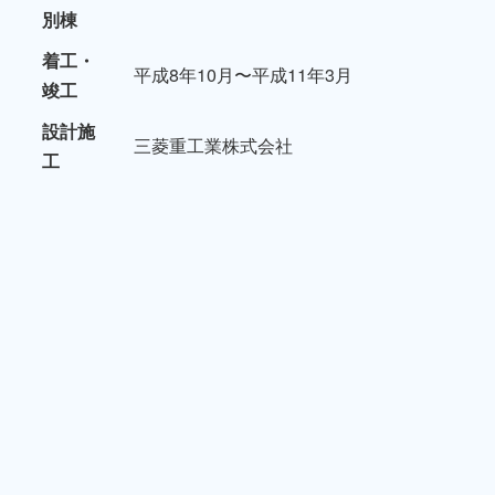
別棟
着工・
平成8年10月〜平成11年3月
竣工
設計施
三菱重工業株式会社
工