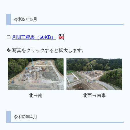
令和2年5月
❏
月間工程表（50KB）
❖ 写真をクリックすると拡大します。
北→南
北西→南東
令和2年4月