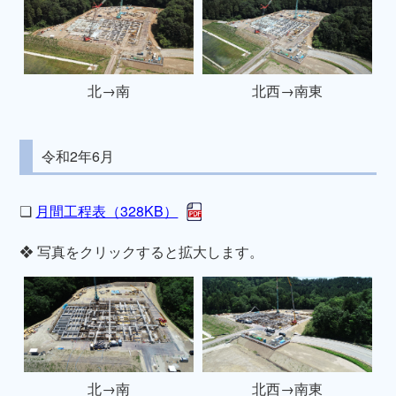
北→南
北西→南東
令和2年6月
❏
月間工程表（328KB）
❖ 写真をクリックすると拡大します。
北→南
北西→南東