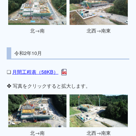
北→南
北西→南東
令和2年10月
❏
月間工程表（58KB）
❖ 写真をクリックすると拡大します。
北→南
北西→南東