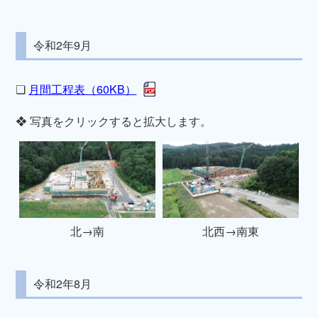
令和2年9月
❏
月間工程表（60KB）
❖ 写真をクリックすると拡大します。
北→南
北西→南東
令和2年8月