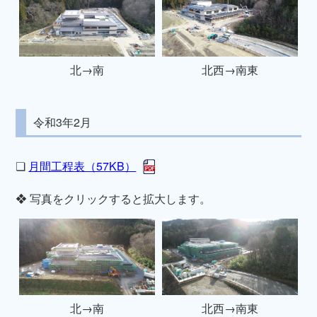
北→南
北西→南東
令和3年2月
❏
月間工程表（57KB）
❖ 写真をクリックすると拡大します。
北→南
北西→南東