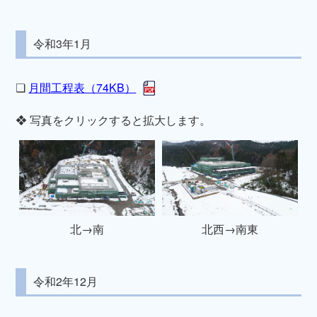
令和3年1月
❏
月間工程表（74KB）
❖ 写真をクリックすると拡大します。
北→南
北西→南東
令和2年12月