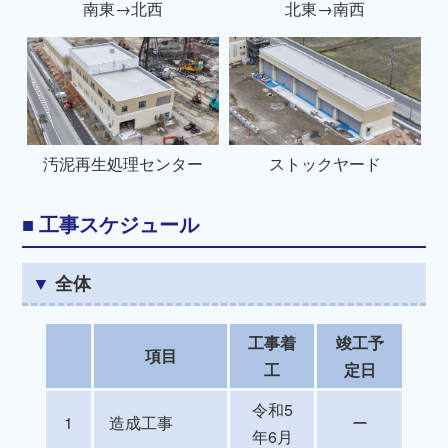
南東→北西
北東→南西
汚泥再生処理センター
ストックヤード
工事スケジュール
全体
工事着
竣工予
項目
工
定日
令和5
1
造成工事
ー
年6月