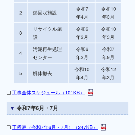
令和7
令和10
2
熱回収施設
年4月
年3月
リサイクル施
令和6
令和10
3
設
年2月
年3月
汚泥再生処理
令和6
令和7
4
センター
年2月
年9月
令和10
令和12
5
解体撤去
年4月
年3月
❏
工事全体スケジュール（101KB）
令和7年6月・7月
❏
工程表（令和7年6月・7月）（247KB）