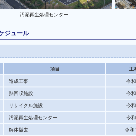
汚泥再生処理センター
ケジュール
項目
工
造成工事
令和
熱回収施設
令和
リサイクル施設
令和
汚泥再生処理センター
令和
解体撤去
令和