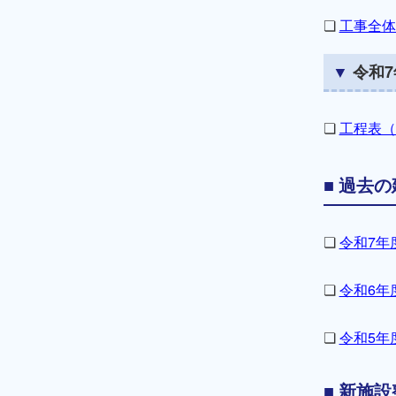
❏
工事全体
令和7
❏
工程表（
過去の
❏
令和7年
❏
令和6年
❏
令和5年
新施設