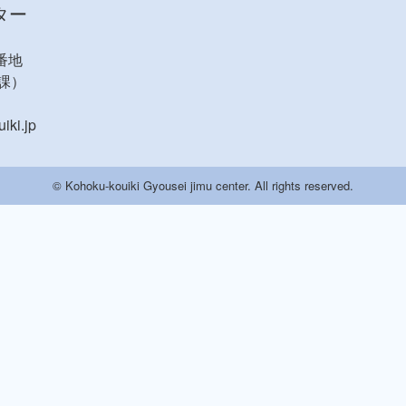
ター
番地
務課）
ki.jp
© Kohoku-kouiki Gyousei jimu center. All rights reserved.